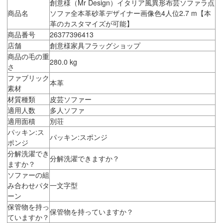
創意様（Mr Design）イタリア風異形布芸ソファラ点
商品名
ソファ全本革砂革デザイナー画像色4人位2.7 m【本
革のカスタマイズが可能】
商品番号
26377396413
店舗
創意様家具フラッグショップ
商品の毛の重
280.0 kg
さ
ファブリック
本革
素材
材質種類
皮芸ソファー
適用人数
多人ソファ
適用面積
別荘
パッキン:ス
パッキン:スポンジ
ポンジ
分解洗濯でき
分解洗濯できますか？
ますか？
ソファーの組
み合わせパタ
一文字型
ーン
保管物を持っ
保管物を持っていますか？
ていますか？