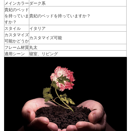
メインカラー
ダーク系
貴妃のベッド
を持っていま
貴妃のベッドを持っていますか？
すか？
スタイル
イタリア
カスタマイズ
カスタマイズ可能
可能かどうか
フレーム材質
丸太
適用シーン
寝室、リビング