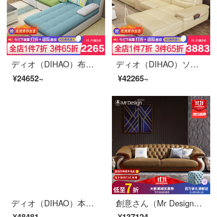
ディオ（DIHAO）布芸ソファーリビングソファは、現代の大小の部屋の組み合わせソファのダブルスペース+貴妃
ディオ（DIHAO）ソファリビングの本革ソファの皮の芸術セット貴妃ソファ家具のダブルグレード+貴妃
¥24652~
¥42265~
ディオ（DIHAO）本革ソファ現代シンプルなサイズの部屋型リビングルームのスマートストレージソファセットのダブルビット+貴妃+辺の数【長さは約3.31メートル】
創意さん（Mr Design）現代簡単なソファーのセットトップ層の本革単双三人大人小戸型豪華セット家具の烏金木セットのソファーは四人です。2.85 m【全国三包家】
¥48481~
¥137124~