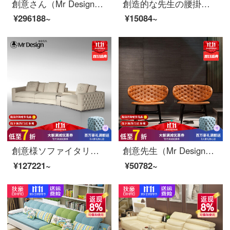
創意さん（Mr Design）ソファーの後、現代本革ソファーの新古典モデルルーム港式の軽豪華ソファーの大きな部屋型別荘の家具は4人位の272 cmを決めました。
創造的な先生の腰掛けはソファーの腰掛けを掛けて布芸の四角な腰掛けを掛けて、足を置いて靴の腰掛けを交換します。居間の化粧腰掛けは輸入して砂の絨毯をつぶします。
¥296188~
¥15084~
創意様ソファイタリアの後、現代の軽奢な四人の真皮ソファデザイナーが簡単にリビングソファを予約しました。他の三人の席は226*96*80 cmです。
創意先生（Mr Design）北欧スタイル客間シンプルレジャーチェアシングルウッドヴィラ会所現代皮芸ソファー怠け者背もたれチェアツインチェア【カスタムカラー】
¥127221~
¥50782~