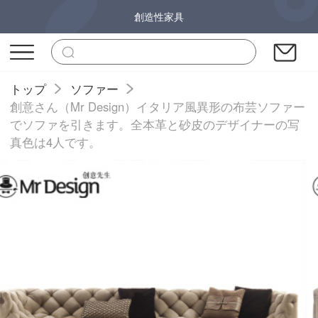
創造性家具
トップ
ソファー
創意さん（Mr Design）イタリア風異形の布芸ソファー
でソファを引きます。全本革と砂皮のデザイナーの写
真色は4人です。