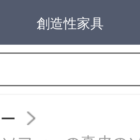
創造性家具
ァー