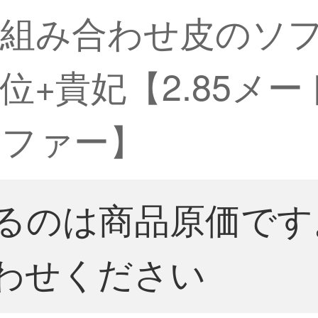
の組み合わせ皮のソ
位+貴妃【2.85メ
オファー】
るのは商品原価です
わせください