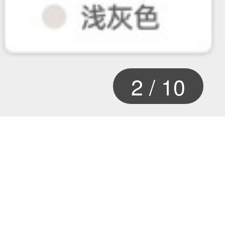
2
/
10