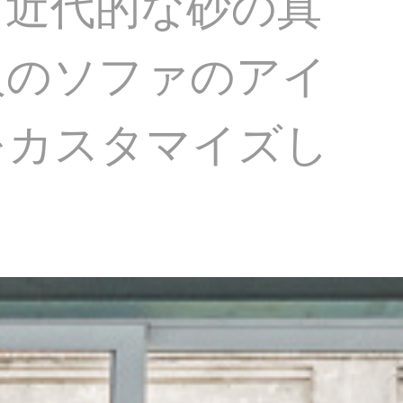
、近代的な砂の真
人のソファのアイ
をカスタマイズし