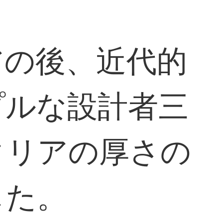
アの後、近代的
プルな設計者三
タリアの厚さの
した。