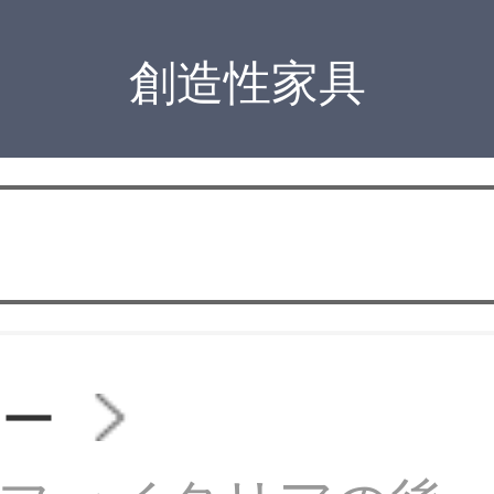
創造性家具
ァー