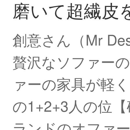
磨いて超繊皮
創意さん（Mr D
贅沢なソファーの
ァーの家具が軽く
の1+2+3人の
ランドのオファー