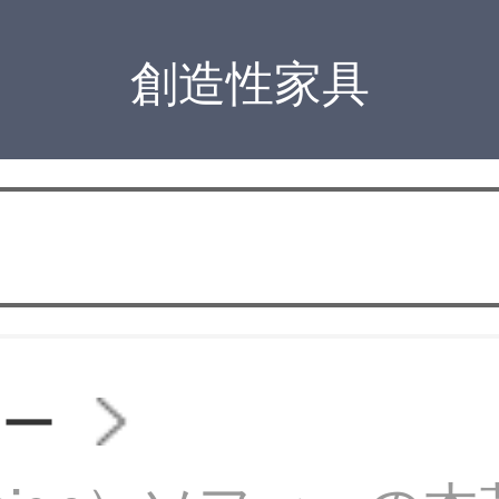
創造性家具
ァー