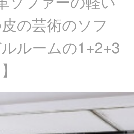
の本革ソファーの軽い
の皮の芸術のソフ
ルームの1+2+3
す】