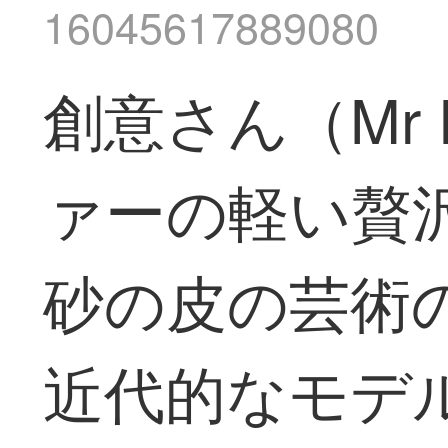
16045617889080
創意さん（Mr 
ァーの軽い贅
砂の皮の芸術
近代的なモデル