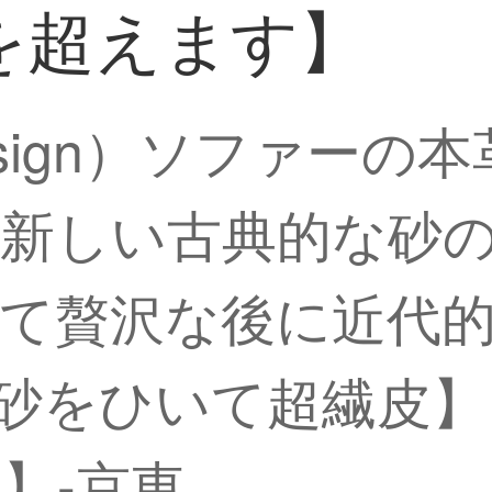
を超えます】
esign）ソファー
新しい古典的な砂
て贅沢な後に近代
位【砂をひいて超繊皮
】-京東