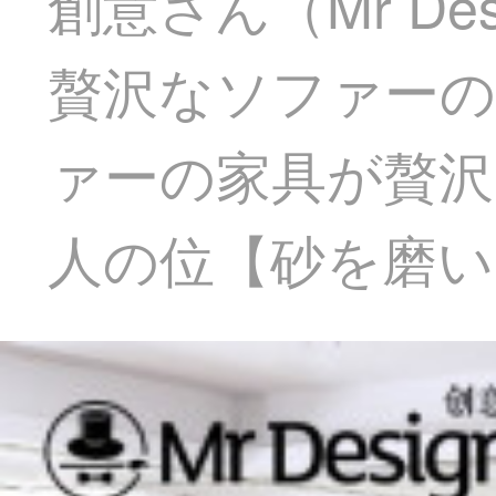
創意さん（Mr D
贅沢なソファーの
ァーの家具が贅沢
人の位【砂を磨い