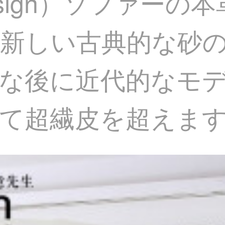
esign）ソファー
新しい古典的な砂
な後に近代的なモデル
て超繊皮を超えま