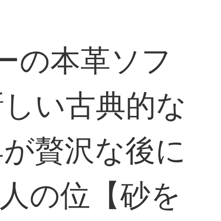
ァーの本革ソフ
新しい古典的な
具が贅沢な後に
3人の位【砂を