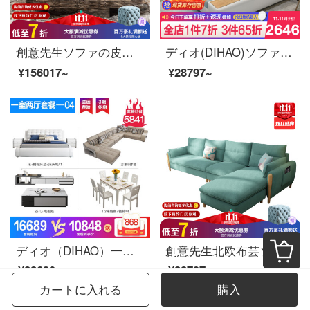
創意先生ソファの皮のソファーモデルイタリアの後、現代簡単に北欧アメリカ風の新古典田舎ソファを予約しました。
ディオ(DIHAO)ソファリビングセット現代簡単布芸ソファーリビングカバーセットソファ8043ソファダブル+貴妃+辺数【3.17メートル】
¥156017~
¥28797~
ディオ（DIHAO）一室二室のソファー茶卓セットの真皮ベッドの布芸ベッドセットセットセットの全屋家具セットセットセットセットの全室の二室セットの四色サイズの連絡先サービスの備考
創意先生北欧布芸ソファー現代簡単布ソファーのサイズと部屋型ソファ綿麻ソファーの左右の回転角度のソファーで、ソファAタイプのダブル+シングル+貴妃【ラテックス版】3.10メートルを分解洗濯できます。
¥82639~
¥28797~
カートに入れる
購入