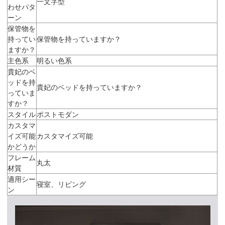
一文字型
わせパタ
ーン
保管物を
持ってい
保管物を持っていますか？
ますか？
主色系
明るい色系
貴妃のベ
ッドを持
貴妃のベッドを持っていますか？
っていま
すか？
スタイル
ポストモダン
カスタマ
イズ可能
カスタマイズ可能
かどうか
フレーム
丸太
材質
適用シー
寝室、リビング
ン