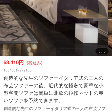
3
/
5
68,410円
(税込み)
16045617972105
創造的な先生のソファーイタリア式の三人の
布芸ソファーの後、近代的な軽奢で豪華な小
型客間ソファは簡単に北欧の拉扣ネットの赤
いソファを予約できます。
創造的な先生のソファーイタリア式の三人の布芸ソフ