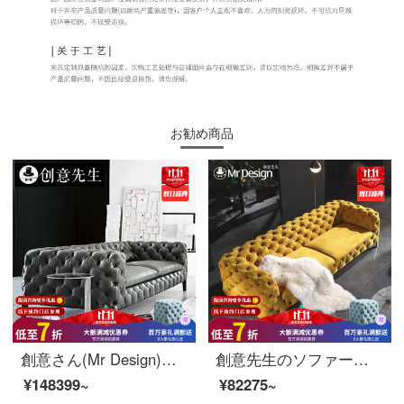
お勧め商品
創意さん(Mr Design)本革ソファイタリア風真皮ソファセット123小型持ち家型個性皮芸ソファオフィスソファイタリア輸入ヘッド層真皮4人位262*102*70 CM
創意先生のソファー布芸ソファーイタリア式の軽い贅沢な研磨砂の綿布三人のソファーは銅の足を引っ張ってから、現代客間ソファー事務所のソファーの見本室にオーダーメイドして輸入したすり毛の布を引き延ばして黄銅の足を引き延ばします。
¥148399~
¥82275~