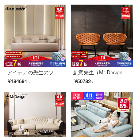
アイデアの先生のソファーのイタリア式の軽い贅沢なソファー北欧の本革のソファーの小さい家型の客間の完備した皮のソファーの近代的な皮の芸術のソファーの簡単な頭の階の牛のソファーの頭の階の中で厚い本革の3人の位
創意先生（Mr Design）北欧スタイル客間シンプルレジャーチェアシングルウッドヴィラ会所現代皮芸ソファー怠け者背もたれチェアツインチェア【カスタムカラー】
¥184691~
¥50782~