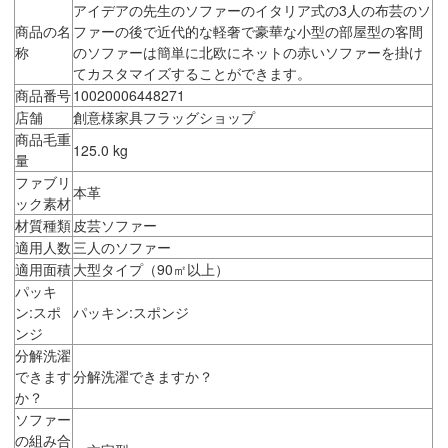
アイデアの先生のソファーのイタリア式の3人の布芸のソ
商品の名
ファーの後で近代的な軽奢で豪華な小型の部屋型の客間
称
のソファーは簡単に北欧にネットの赤いソファーを掛け
てカスタマイズすることができます。
商品番号
10020006448271
店舗
創意様家具フラッグショップ
商品毛重
125.0 kg
量
ファブリ
本革
ック素材
材質種類
皮芸ソファー
適用人数
三人のソファー
適用面積
大型タイプ（90㎡以上）
パッキ
ン:スポ
パッキン:スポンジ
ンジ
分解洗濯
できます
分解洗濯できますか？
か？
ソファー
の組み合