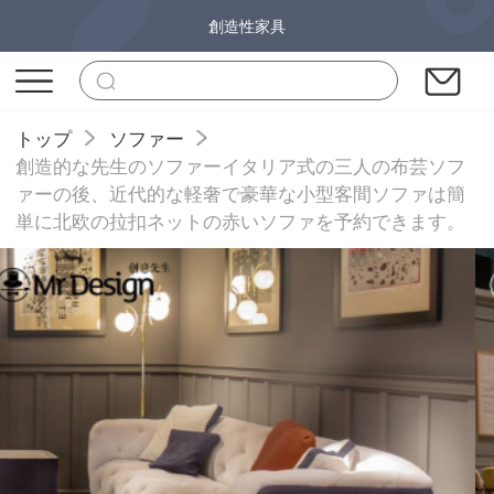
創造性家具
トップ
ソファー
創造的な先生のソファーイタリア式の三人の布芸ソフ
ァーの後、近代的な軽奢で豪華な小型客間ソファは簡
単に北欧の拉扣ネットの赤いソファを予約できます。