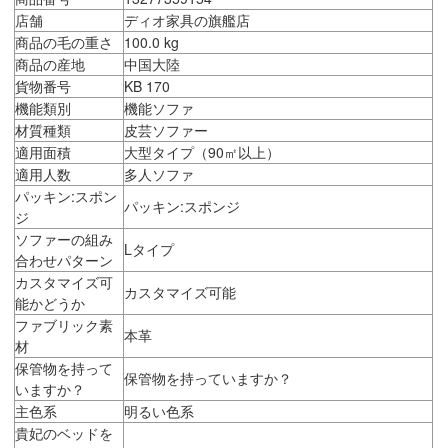
店舗
ディオ家具の旗艦店
商品の毛の重さ
100.0 kg
商品の産地
中国大陸
貨物番号
KB 170
機能類別
機能ソファ
材質種類
皮芸ソファー
適用面積
大型タイプ（90㎡以上）
適用人数
多人ソファ
パッキン:スポン
パッキン:スポンジ
ジ
ソファーの組み
Lタイプ
合わせパターン
カスタマイズ可
カスタマイズ可能
能かどうか
ファブリック素
本革
材
保管物を持って
保管物を持っていますか？
いますか？
主色系
明るい色系
貴妃のベッドを