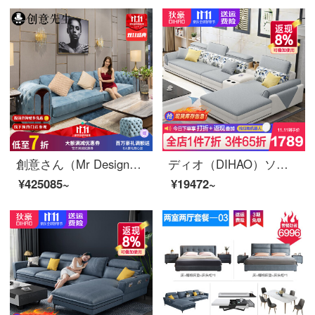
創意さん（Mr Design新古典後、現代の真皮のソファーと砂の皮のソファーと軽奢な港式三四人の大型別荘のリビングルームの家具【写真の色】四人位【3000*1100*700 H】
ディオ（DIHAO）ソファ布芸ソファーリビングセット家具現代簡単に取り外すことができます。
¥425085~
¥19472~