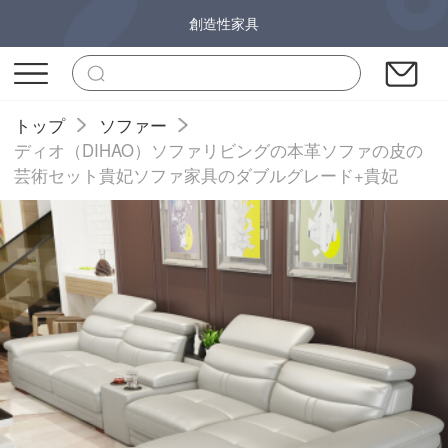
創造性家具
トップ
ソファー
ディオ（DIHAO）ソファリビングの本革ソファの皮の
芸術セット貴妃ソファ家具のダブルグレード+貴妃