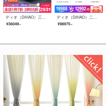
ディオ（DIHAO）三防科技布ソファー全実木北欧ゴム布芸ソファー小戸型は現代簡単で、貴妃ソファ家具セット三人位＋足＋茶几【綿麻布】フラッグラテックス版のシートカバーを取り外すことができます。
ディオ（DIHAO）二室の家具セットセットセット全室セットベッドルームのリビングセット家具真皮ベッドの布芸ベッドソファー茶何テレビのテーブルと椅子のセット二つの部屋の二室の食事の三色サイズはカスタマーサービスの備考に連絡します。
¥36049~
¥98975~