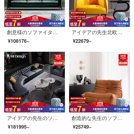
創意様のソファイタリア真皮ソファの3人のソファの後、近代的なシンプルな布芸の大きさは、北欧の実木の輸入ヘッド層牛のソファの頭の層の4つの270*92*69 CM
アイデアの先生北欧ネットの赤いシングルの皮のソファーの椅子の客間の鉄の芸は簡単でアイデアが軽くて贅沢でカジュアルな寝室の怠け者の椅子の卵の黄色【亮光】の3人です。
¥108176~
¥22679~
アイデアの先生のソファーの本革のソファーのイタリア式の軽い贅沢な本革のアーチ形のソファーの異形は伸ばして角の別荘を掛けて注文して半円の事務室を注文して注文して注文して商务ソファのイタリアの頭の階の牛革の貴妃の位+3人の位を接待します。
創造的な先生のソファーと椅子の現代簡単な予約北欧の怠け者のソファーの客間のレジャー椅子のベランダの毛虫の布芸ネットの赤いデザイナーのシングルチェアの大きいサイズの綿麻のレジャーチェア
¥181995~
¥25749~