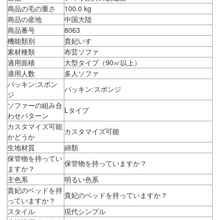
商品の毛の重さ
100.0 kg
商品の産地
中国大陸
商品番号
8063
機能類別
貴妃いす
素材種類
布芸ソファ
適用面積
大型タイプ（90㎡以上）
適用人数
多人ソファ
パッキン:スポン
パッキン:スポンジ
ジ
ソファーの組み合
Lタイプ
わせパターン
カスタマイズ可能
カスタマイズ可能
かどうか
生地材質
綿類
保管物を持ってい
保管物を持っていますか？
ますか？
主色系
明るい色系
貴妃のベッドを持
貴妃のベッドを持っていますか？
っていますか？
スタイル
現代シンプル