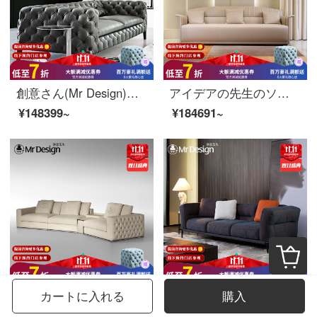
創意さん(Mr Design)本革ソファイタリア風真皮ソファセット123小型持ち家型個性皮芸ソファオフィスソファイタリア輸入ヘッド層真皮4人位262*102*70 CM
アイデアの先生のソファーのイタリア式の軽い贅沢なソファー北欧の本革のソファーの小さい家型の客間の完備した皮のソファーの近代的な皮の芸術のソファーの簡単な頭の階の牛のソファーの頭の階の中で厚い本革の3人の位
¥148399~
¥184691~
創意様ソファイタリアの後、現代の軽奢な四人の真皮ソファデザイナーが簡単にリビングソファを予約しました。他の三人の席は226*96*80 cmです。
創意先生のソファー布芸ソファーイタリアの軽奢後、現代簡単に北欧羽毛布芸ソファー綿麻居間の角貴妃L型セット3人位+長貴妃336*240*80【シェニール麻】
カートに入れる
購入
¥127221~
¥126840~