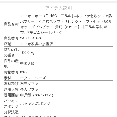
アイテム説明
ディオ・ホー（DIHAO）三防科技布ソファ北欧ソファ防
水フリーサイズ布艺ソファリビング・ソファセット家具
商品名称
セットダブルビット+貴妃【2.52 m】【三防科学技術
布】7星ゴムシートバッグ
商品番号
2450361346
店舗
ディオ家具の旗艦店
商品の毛
100.0 kg
の重さ
商品の産
中国大陸
地
貨物番号
8186
素材
テクノロジーズ
素材種類
布芸ソファ
適用人数
多人ソファ
適用面積
中戸型（60㎡-90㎡）
パッキン:
パッキン:スポンジ
スポンジ
分解洗濯