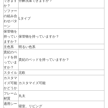
できます
分解洗濯できますか？
か？
ソファー
の組み合
Lタイプ
わせパタ
ーン
保管物を
持ってい
保管物を持っていますか？
ますか？
主色系
明るい色系
貴妃のベ
ッドを持
貴妃のベッドを持っていますか？
っていま
すか？
スタイル
北欧
カスタマ
イズ可能
カスタマイズ可能
かどうか
フレーム
丸太
材質
適用シー
寝室、リビング