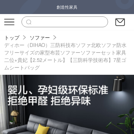
創造性家具
トップ
ソファー
ディホー（DIHAO）三防科技布ソファ北欧ソファ防水
フリーサイズの家型布芸ソファーソファーセット家具
二位+貴妃【2.52メートル】【三防科学技術布】7星ゴ
ムシートバッグ