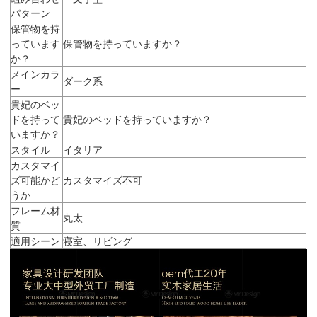
パターン
保管物を持
っています
保管物を持っていますか？
か？
メインカラ
ダーク系
ー
貴妃のベッ
ドを持って
貴妃のベッドを持っていますか？
いますか？
スタイル
イタリア
カスタマイ
ズ可能かど
カスタマイズ不可
うか
フレーム材
丸太
質
適用シーン
寝室、リビング