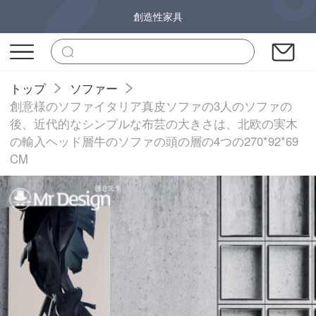
創造性家具
トップ
ソファー
創意様のソファイタリア真皮ソファの3人のソファの
後、近代的なシンプルな布芸の大きさは、北欧の実木
の輸入ヘッド層牛のソファの頭の層の4つの270*92*69
CM