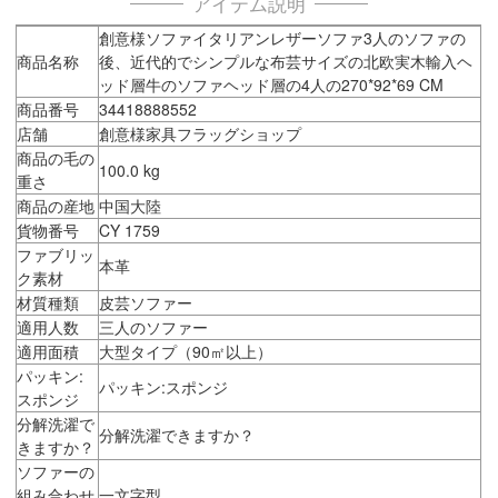
アイテム説明
創意様ソファイタリアンレザーソファ3人のソファの
商品名称
後、近代的でシンプルな布芸サイズの北欧実木輸入ヘ
ッド層牛のソファヘッド層の4人の270*92*69 CM
商品番号
34418888552
店舗
創意様家具フラッグショップ
商品の毛の
100.0 kg
重さ
商品の産地
中国大陸
貨物番号
CY 1759
ファブリッ
本革
ク素材
材質種類
皮芸ソファー
適用人数
三人のソファー
適用面積
大型タイプ（90㎡以上）
パッキン:
パッキン:スポンジ
スポンジ
分解洗濯で
分解洗濯できますか？
きますか？
ソファーの
組み合わせ
一文字型