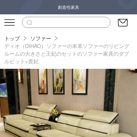
創造性家具
トップ
ソファー
ディオ（DIHAO）ソファーの本革ソファーのリビング
ルームの大きさと王妃のセットのソファー家具のダブ
ルビット+貴妃