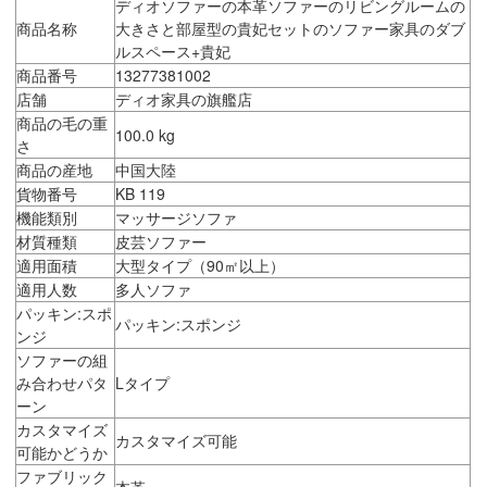
ディオソファーの本革ソファーのリビングルームの
商品名称
大きさと部屋型の貴妃セットのソファー家具のダブ
ルスペース+貴妃
商品番号
13277381002
店舗
ディオ家具の旗艦店
商品の毛の重
100.0 kg
さ
商品の産地
中国大陸
貨物番号
KB 119
機能類別
マッサージソファ
材質種類
皮芸ソファー
適用面積
大型タイプ（90㎡以上）
適用人数
多人ソファ
パッキン:スポ
パッキン:スポンジ
ンジ
ソファーの組
み合わせパタ
Lタイプ
ーン
カスタマイズ
カスタマイズ可能
可能かどうか
ファブリック
本革