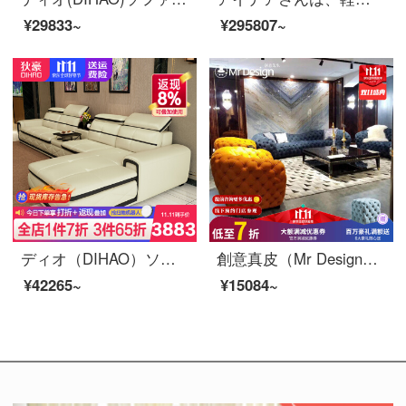
¥29833~
¥295807~
ディオ（DIHAO）ソファーの本革ソファーのリビングルームの大きさと王妃のセットのソファー家具のダブルビット+貴妃
創意真皮（Mr Design）ソファーの真皮ソファイタリアの新しい古典ソファの組み合わせは異形のミラノ展示家具の頭層の砂をひいて輸入します。
¥42265~
¥15084~