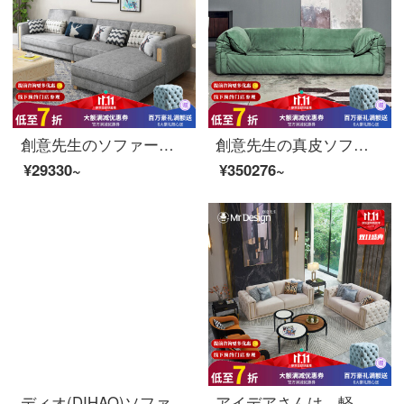
創意先生のソファー布芸ソファーの実木ソファ北欧簡単な角の客間の逸品家具の家具の実木家具の大きさの戸型はソファーの客間の家具の浅い灰色の2人の位+貴妃の2.55 m(スポンジのタイプ)を分解して洗うことができます。
創意先生の真皮ソファイタリアの後、近代的な砂の真皮のソファーのシンプルな設計者三人のソファのアイデアは、イタリアの厚さの砂の真皮をカスタマイズしました。
¥29330~
¥350276~
ディオ(DIHAO)ソファ現代簡単布芸ソファー北欧客間セット布ソファセット家具ダブルビット+貴妃【2.65メートル】
アイデアさんは、軽くて豪華なソファーのイタリア式の軽い贅沢な本革のソファーの後、近代的な砂の皮のソファーデザイナーのモデルルームの別荘をカスタマイズして家具を輸入します。