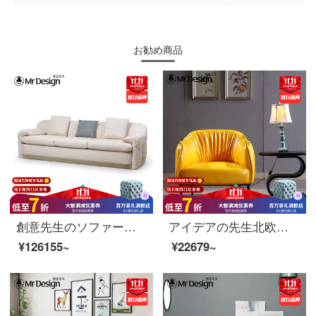
お勧め商品
創意先生のソファーイタリアの軽奢な後、現代の皮芸ソファーの豪華な別荘型ソファは4人の249*90*80 CMを注文します。
アイデアの先生北欧ネットの赤いシングルの皮のソファーの椅子の客間の鉄の芸は簡単でアイデアが軽くて贅沢でカジュアルな寝室の怠け者の椅子の卵の黄色【亮光】の3人です。
¥126155~
¥22679~