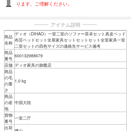
ります。ご理解ください。
アイテム説明
ディオ（DIHAO）一室二室のソファー茶卓セット真皮ベッド
商品
布芸ベッドセット全屋家具セットセットセット全室家具一室
名称
二室セットの四色サイズの連絡先サービス備考
商品
600132988679
番号
店舗
ディオ家具の旗艦店
商品
の毛
1.0 kg
の重
さ
商品
の産
中国大陸
地
貨物
一室二庁
番号
出荷
佛山