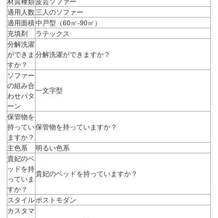
材質種類
皮芸ソファー
適用人数
三人のソファー
適用面積
中戸型（60㎡-90㎡）
充填剤
ラテックス
分解洗濯
ができま
分解洗濯ができますか？
すか？
ソファー
の組み合
一文字型
わせパタ
ーン
保管物を
持ってい
保管物を持っていますか？
ますか？
主色系
明るい色系
貴妃のベ
ッドを持
貴妃のベッドを持っていますか？
っていま
すか？
スタイル
ポストモダン
カスタマ