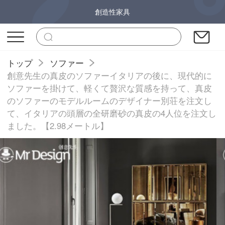
創造性家具
トップ
ソファー
創意先生の真皮のソファーイタリアの後に、現代的に
ソファーを掛けて、軽くて贅沢な質感を持って、真皮
のソファーのモデルルームのデザイナー別荘を注文し
て、イタリアの頭層の全研磨砂の真皮の4人位を注文し
ました。【2.98メートル】