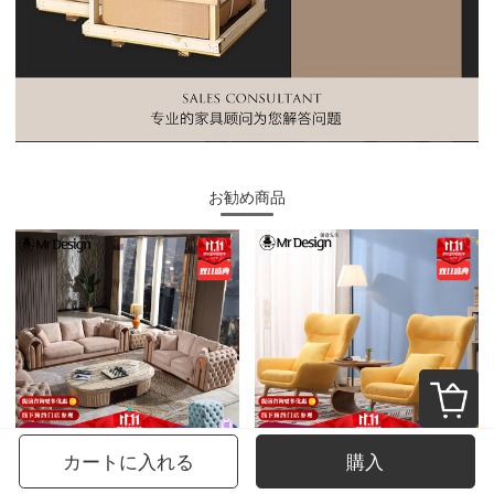
お勧め商品
カートに入れる
購入
創意さん（Mr Design）ソファーの後、現代本革ソファーの新古典モデルルーム港式の軽豪華ソファーの大きな部屋型別荘の家具は4人位の272 cmを決めました。
創意先生北欧のシングルソファーと小さな部屋型のリビング家具は簡単に現代布芸小ソファーファッションカジュアルタイガーチェアの明るい黄色のシングルチェア＋足を踏まえる。