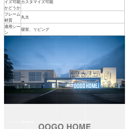
イズ可能
カスタマイズ可能
かどうか
フレーム
丸太
材質
適用シー
寝室、リビング
ン