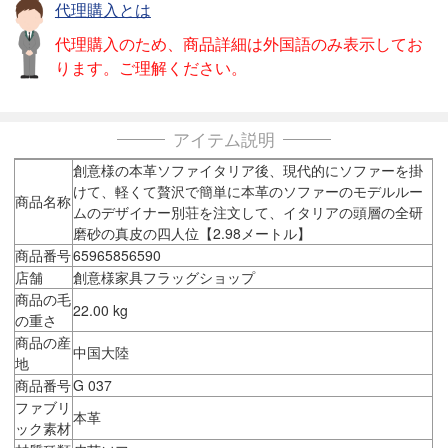
代理購入とは
代理購入のため、商品詳細は外国語のみ表示してお
ります。ご理解ください。
アイテム説明
創意様の本革ソファイタリア後、現代的にソファーを掛
けて、軽くて贅沢で簡単に本革のソファーのモデルルー
商品名称
ムのデザイナー別荘を注文して、イタリアの頭層の全研
磨砂の真皮の四人位【2.98メートル】
商品番号
65965856590
店舗
創意様家具フラッグショップ
商品の毛
22.00 kg
の重さ
商品の産
中国大陸
地
商品番号
G 037
ファブリ
本革
ック素材